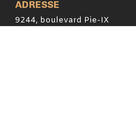
ADRESSE
9244, boulevard Pie-IX
Montréal, (Québec)
H1Z 4H7, Canada
TÉLÉPHONE
(514) 387-8319
PLAN DU SITE